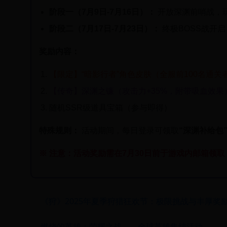
阶段一（7月9日-7月16日）：
开放深渊前哨战，玩
阶段二（7月17日-7月23日）：
终极BOSS战开
奖励内容：
【限定】“暗影行者”角色皮肤（全服前100名通关
【传奇】深渊之镰（攻击力+35%，附带吸血效果
随机SSR级道具宝箱（参与即得）
特殊规则：
活动期间，每日登录可领取
“深渊补给包
※ 注意：活动奖励需在7月30日前于游戏内邮箱领
《狩》2025年夏季狩猎狂欢节：极限挑战与丰厚奖
燃烧的英雄：荣耀之战——全球英雄集结活动