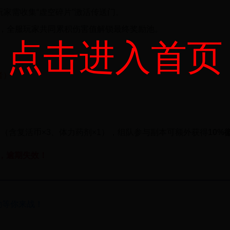
家需收集“虚空碎片”激活传送门。
启，全服玩家共同累积伤害值解锁最终奖励池。
点击进入首页
者）
）
”
（含复活币×3、体力药剂×1），组队参与副本可额外获得
10%
取，逾期失效！
励等你来战！