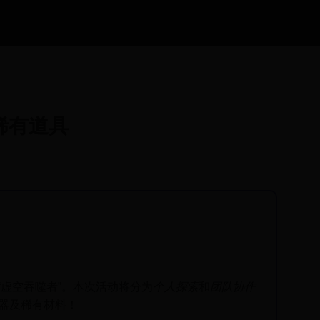
稀有道具
“虚空吞噬者”。本次活动将分为
个人探索
和
团队协作
器及稀有材料！