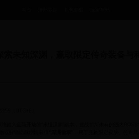
首页
活动专题
礼包领取
玩家互动
：探索未知深渊，赢取限定传奇装备与
23:59（UTC+8）
家将踏入全新开放的“永恒深渊”副本，挑战前所未有的强大BOSS
物或解锁隐藏剧情获得
“深渊徽章”
，用于兑换限定皮肤、传奇武